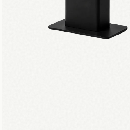
Nieuw · UPKIOSK
Een complete bestelzuil vanaf
€150 per maan
Geen €3.500 vooraf. Hardware, software, installatie en 5 jaar garant
Ontdek UpKiosk
→