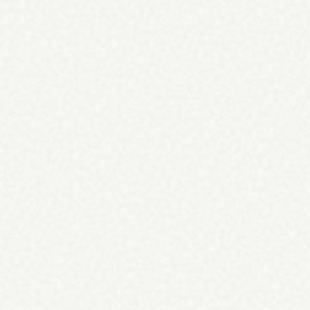
d
.
ie, alles inbegrepen in één maandbedrag. Rechtstreeks gekoppeld aan jo