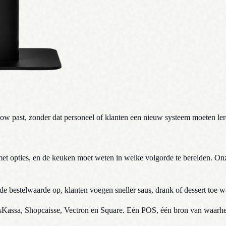
flow past, zonder dat personeel of klanten een nieuw systeem moeten l
 met opties, en de keuken moet weten in welke volgorde te bereiden. On
 bestelwaarde op, klanten voegen sneller saus, drank of dessert toe wa
sKassa, Shopcaisse, Vectron en Square. Eén POS, één bron van waarhe