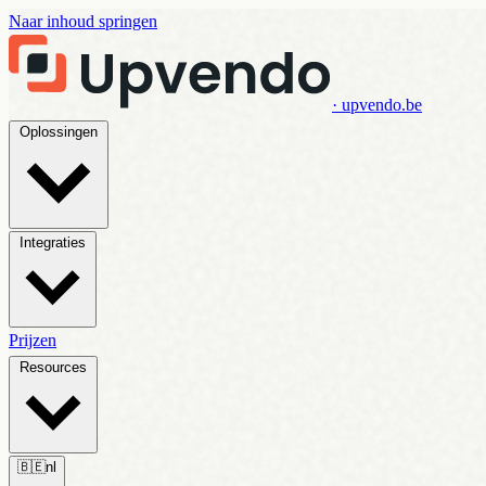
Naar inhoud springen
· upvendo.be
Oplossingen
Integraties
Prijzen
Resources
🇧🇪
nl