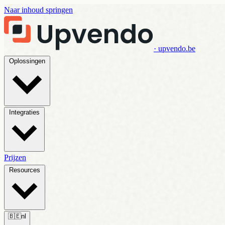
Naar inhoud springen
· upvendo.be
Oplossingen
Integraties
Prijzen
Resources
🇧🇪
nl