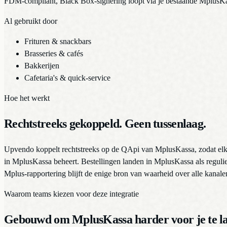
FDM-compliant, Black Box-signering loopt via je bestaande MplusKa
Al gebruikt door
Frituren & snackbars
Brasseries & cafés
Bakkerijen
Cafetaria's & quick-service
Hoe het werkt
Rechtstreeks gekoppeld. Geen tussenlaag.
Upvendo koppelt rechtstreeks op de QApi van MplusKassa, zodat elk Up
in MplusKassa beheert. Bestellingen landen in MplusKassa als regulier
Mplus-rapportering blijft de enige bron van waarheid over alle kanal
Waarom teams kiezen voor deze integratie
Gebouwd om MplusKassa harder voor je te la