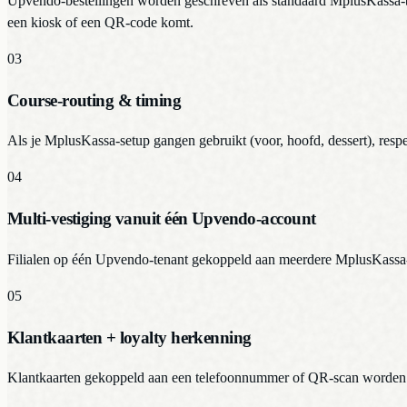
Upvendo-bestellingen worden geschreven als standaard MplusKassa-bo
een kiosk of een QR-code komt.
03
Course-routing & timing
Als je MplusKassa-setup gangen gebruikt (voor, hoofd, dessert), re
04
Multi-vestiging vanuit één Upvendo-account
Filialen op één Upvendo-tenant gekoppeld aan meerdere MplusKassa-d
05
Klantkaarten + loyalty herkenning
Klantkaarten gekoppeld aan een telefoonnummer of QR-scan worden h