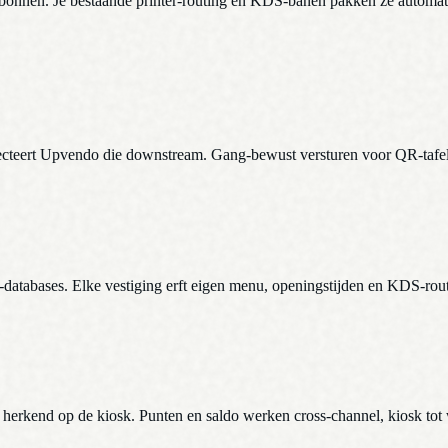
nnen. Je bestaande printer-routing en KDS-banen pakken ze automatisc
specteert Upvendo die downstream. Gang-bewust versturen voor QR-tafe
atabases. Elke vestiging erft eigen menu, openingstijden en KDS-rout
erkend op de kiosk. Punten en saldo werken cross-channel, kiosk tot