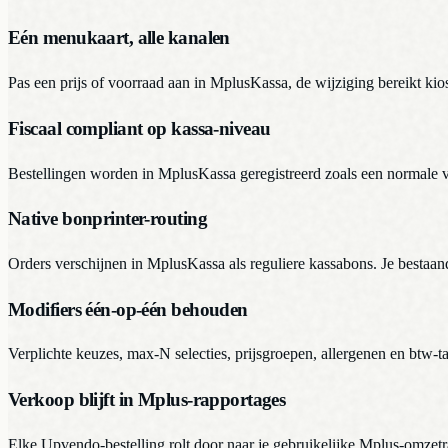
Eén menukaart, alle kanalen
Pas een prijs of voorraad aan in MplusKassa, de wijziging bereikt k
Fiscaal compliant op kassa-niveau
Bestellingen worden in MplusKassa geregistreerd zoals een normale v
Native bonprinter-routing
Orders verschijnen in MplusKassa als reguliere kassabons. Je bestaa
Modifiers één-op-één behouden
Verplichte keuzes, max-N selecties, prijsgroepen, allergenen en btw-
Verkoop blijft in Mplus-rapportages
Elke Upvendo-bestelling rolt door naar je gebruikelijke Mplus-omzetra