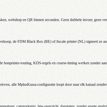
iosken, webshop en QR binnen seconden. Geen dubbele invoer, geen vers
erkoop, de FDM Black Box (BE) of fiscale printer (NL) signeert ze aut
nde bonprinter-routing, KDS-regels en course-timing werken zonder aan
tarieven, alle MplusKassa-configuratie loopt door naar elk kanaal zonde
pportage, categoriemix, btw-overzicht, dagstaten, zonder aparte analyti