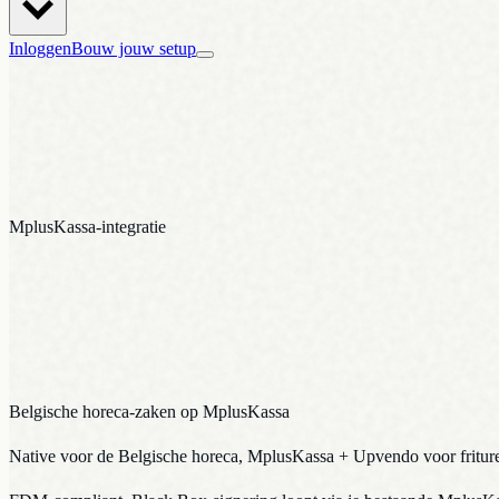
Inloggen
Bouw jouw setup
Werkt met
MplusKassa
MplusKassa-integratie
Belgische horeca-zaken op MplusKassa
Native voor de Belgische horeca, MplusKassa + Upvendo voor friture