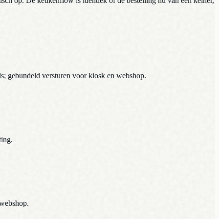
h op. De keukenflow is identiek of de bestelling nu van een kelner,
ls; gebundeld versturen voor kiosk en webshop.
ing.
 webshop.