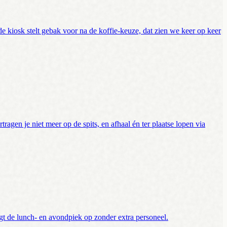
de kiosk stelt gebak voor na de koffie-keuze, dat zien we keer op keer
agen je niet meer op de spits, en afhaal én ter plaatse lopen via
gt de lunch- en avondpiek op zonder extra personeel.