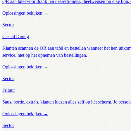
QR aan tafel voor drank- en dessertrondes, dieetwensen op elke bon, e
Oplossingen bekijken
→
Sector
Casual Dining
Klanten scannen de QR aan tafel en bestellen wanneer het hen uitkomt
service, niet op het opnemen van bestellingen.
Oplossingen bekijken
→
Sector
Frituur
Saus, portie, extra's, klanten kiezen alles zelf op het scherm. Je perso
Oplossingen bekijken
→
Sector