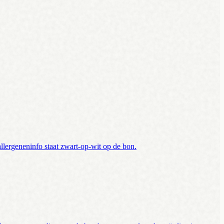
 allergeneninfo staat zwart-op-wit op de bon.