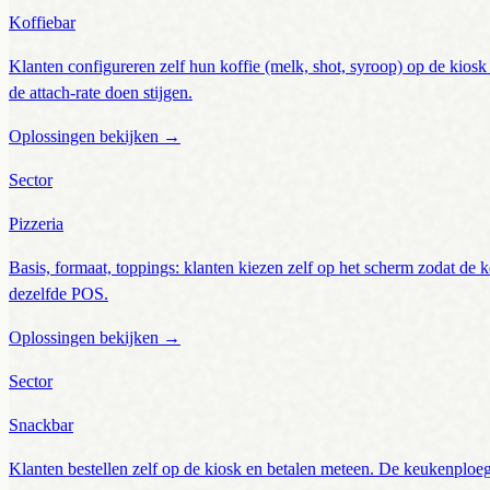
Koffiebar
Klanten configureren zelf hun koffie (melk, shot, syroop) op de kiosk 
de attach-rate doen stijgen.
Oplossingen bekijken
→
Sector
Pizzeria
Basis, formaat, toppings: klanten kiezen zelf op het scherm zodat de k
dezelfde POS.
Oplossingen bekijken
→
Sector
Snackbar
Klanten bestellen zelf op de kiosk en betalen meteen. De keukenploeg