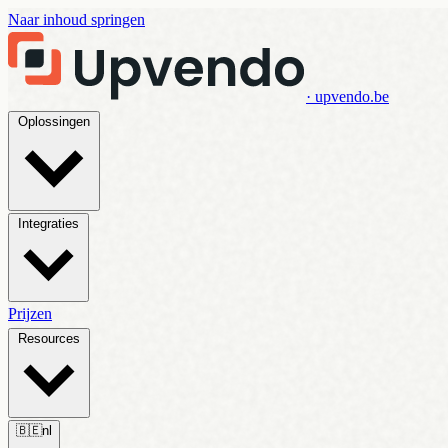
Naar inhoud springen
· upvendo.be
Oplossingen
Integraties
Prijzen
Resources
🇧🇪
nl