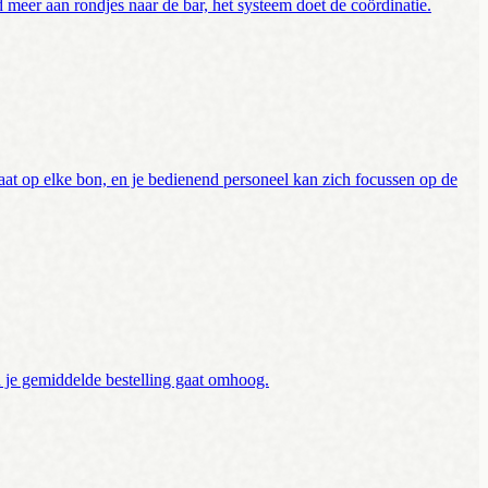
 meer aan rondjes naar de bar, het systeem doet de coördinatie.
aat op elke bon, en je bedienend personeel kan zich focussen op de
 en je gemiddelde bestelling gaat omhoog.