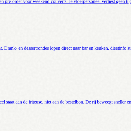
n pre-order voor weekend-couverts. Je vloerpersoneel verliest geen tijd
. Drank- en dessertrondes lopen direct naar bar en keuken, dieetinfo st
neel staat aan de friteuse, niet aan de bestelbon. De rij beweegt sneller