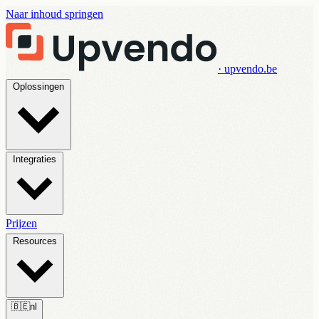
Naar inhoud springen
· upvendo.be
Oplossingen
Integraties
Prijzen
Resources
🇧🇪
nl