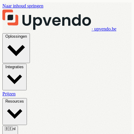
Naar inhoud springen
· upvendo.be
Oplossingen
Integraties
Prijzen
Resources
🇧🇪
nl