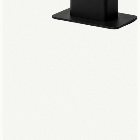
Nieuw · UPKIOSK
Een complete bestelzuil vanaf
€150 per
maand
.
Geen €3.500 vooraf. Hardware, software, installatie en 5 jaar
garantie, alles inbegrepen in één maandbedrag. Rechtstreeks
gekoppeld aan jouw kassa.
Ontdek UpKiosk
→