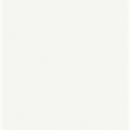
Opzegbaar na 6 maanden, zonder boete