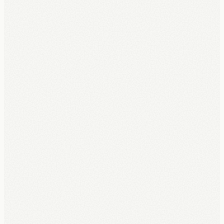
€0 vooraf, €150 reservatie = je eerste maand