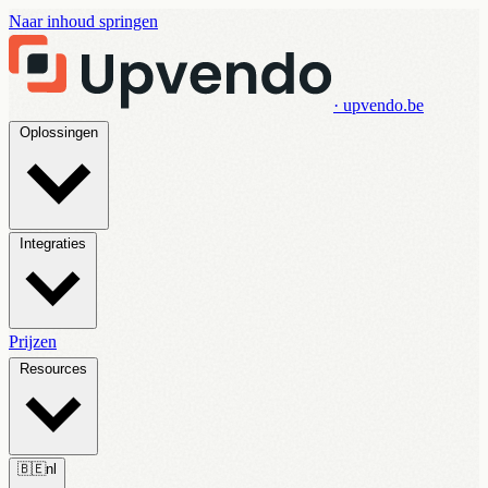
Naar inhoud springen
· upvendo.be
Oplossingen
Integraties
Prijzen
Resources
🇧🇪
nl