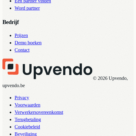
Een partner vinden
Word partner
Bedrijf
Prijzen
Demo boeken
Contact
© 2026 Upvendo,
upvendo.be
Privacy
Voorwaarden
Verwerkersovereenkomst
Terugbetaling
Cookiebeleid
Beveiliging