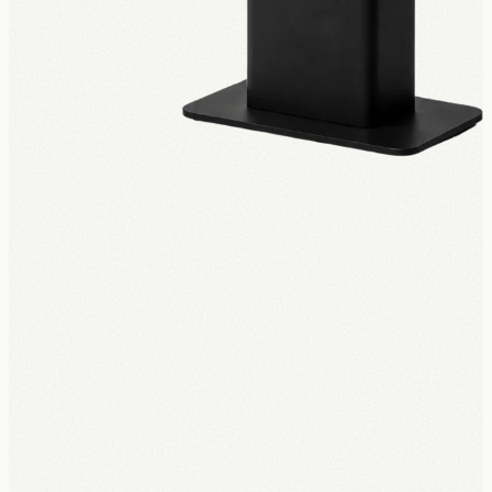
Nieuw · UPKIOSK
Een complete bestelzuil vanaf
€150 per
maand
.
Geen €3.500 vooraf. Hardware, software, installatie en 5 jaar
garantie, alles inbegrepen in één maandbedrag. Rechtstreeks
gekoppeld aan jouw kassa.
Ontdek UpKiosk
→