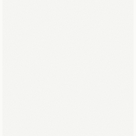
€0 vooraf, €150 reservatie = je eerste maand