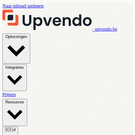
Naar inhoud springen
· upvendo.be
Oplossingen
Integraties
Prijzen
Resources
🇧🇪
nl