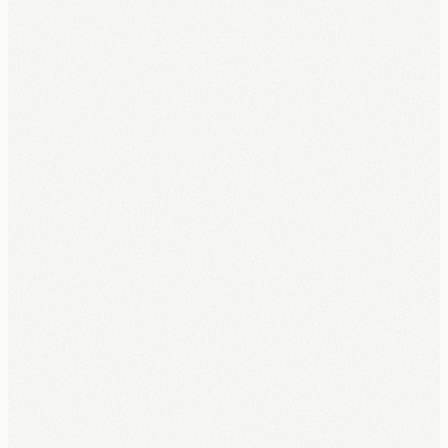
Geen €3.500 vooraf. Hardware, software, installatie en 5 jaar
garantie, alles inbegrepen in één maandbedrag. Rechtstreeks
gekoppeld aan jouw kassa.
Ontdek UpKiosk
→