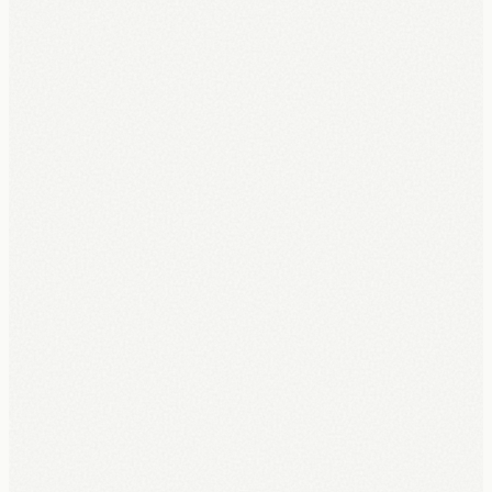
€0 vooraf, €150 reservatie = je eerste maand