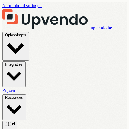
Naar inhoud springen
· upvendo.be
Oplossingen
Integraties
Prijzen
Resources
🇧🇪
nl