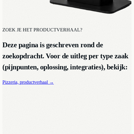
ZOEK JE HET PRODUCTVERHAAL?
Deze pagina is geschreven rond de
zoekopdracht. Voor de uitleg per type zaak
(pijnpunten, oplossing, integraties), bekijk:
Pizzeria, productverhaal
→
Nieuw · UPKIOSK
Een complete bestelzuil vanaf
€150 per
maand
.