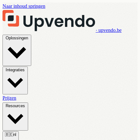
Naar inhoud springen
· upvendo.be
Oplossingen
Integraties
Prijzen
Resources
🇧🇪
nl