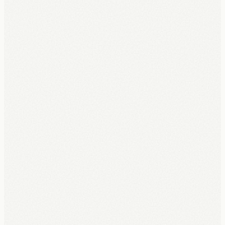
€0 vooraf, €150 reservatie = je eerste maand