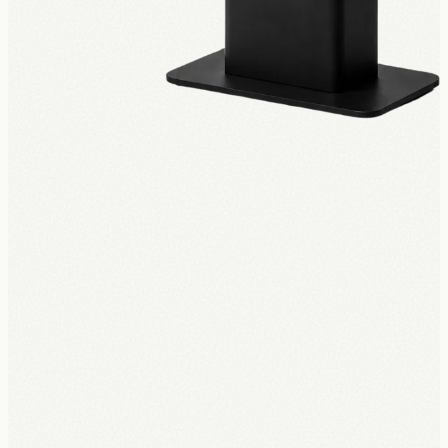
Nieuw · UPKIOSK
Een complete bestelzuil vanaf
€150 per
maand
.
Geen €3.500 vooraf. Hardware, software, installatie en 5 jaar
garantie, alles inbegrepen in één maandbedrag. Rechtstreeks
gekoppeld aan jouw kassa.
Ontdek UpKiosk
→