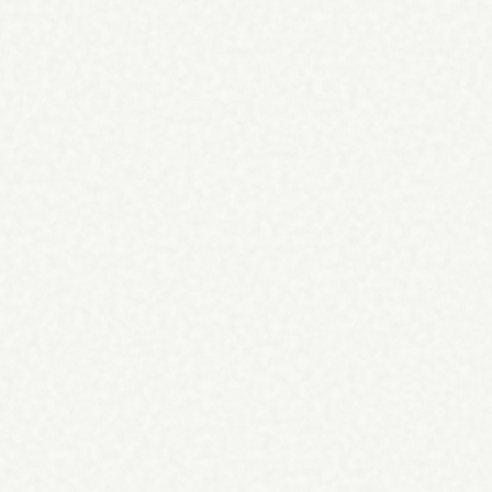
d
.
ie, alles inbegrepen in één maandbedrag. Rechtstreeks gekoppeld aan jo