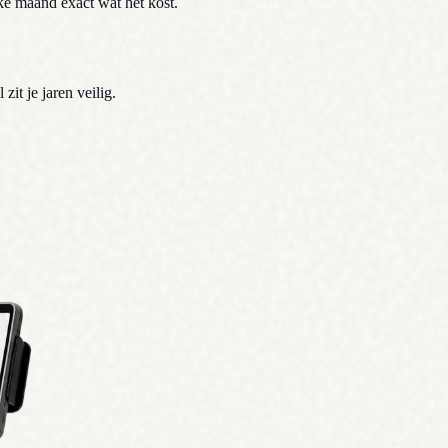
ke maand exact wat het kost.
it je jaren veilig.