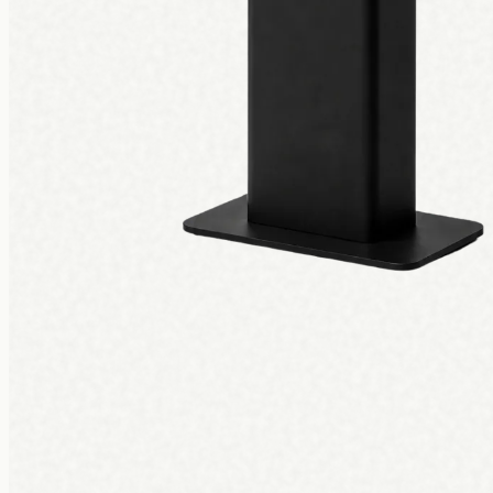
Nieuw · UPKIOSK
Een complete bestelzuil vanaf
€150 per maan
Geen €3.500 vooraf. Hardware, software, installatie en 5 jaar garant