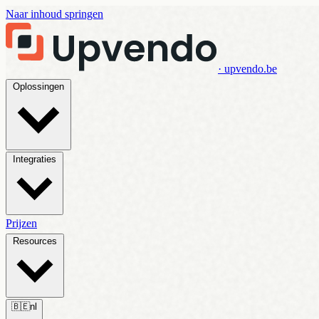
Naar inhoud springen
· upvendo.be
Oplossingen
Integraties
Prijzen
Resources
🇧🇪
nl