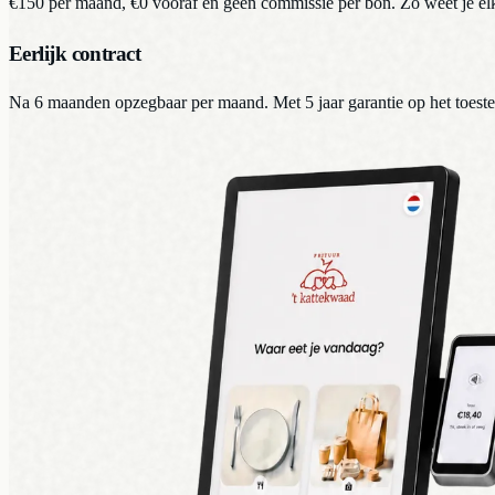
€150 per maand, €0 vooraf en geen commissie per bon. Zo weet je el
Eerlijk contract
Na 6 maanden opzegbaar per maand. Met 5 jaar garantie op het toestel z