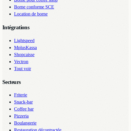
Borne conforme SCE
Location de borne
Intégrations
Lightspeed
MplusKassa
Shopcaisse
Vectron
Tout voir
Secteurs
Friterie
Snack-bar
Coffee bar
Pizzeria
Boulangerie
Restauration décontractée