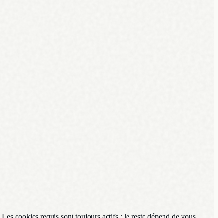
. Les cookies requis sont toujours actifs ; le reste dépend de vous.